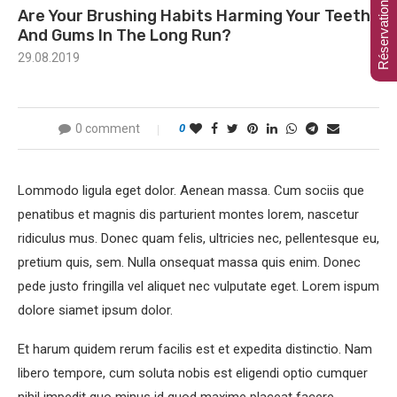
Réservation en ligne
Are Your Brushing Habits Harming Your Teeth
And Gums In The Long Run?
29.08.2019
0 comment
0
Lommodo ligula eget dolor. Aenean massa. Cum sociis que
penatibus et magnis dis parturient montes lorem, nascetur
ridiculus mus. Donec quam felis, ultricies nec, pellentesque eu,
pretium quis, sem. Nulla onsequat massa quis enim. Donec
pede justo fringilla vel aliquet nec vulputate eget. Lorem ispum
dolore siamet ipsum dolor.
Et harum quidem rerum facilis est et expedita distinctio. Nam
libero tempore, cum soluta nobis est eligendi optio cumquer
nihil impedit quo minus id quod maxime placeat facere.