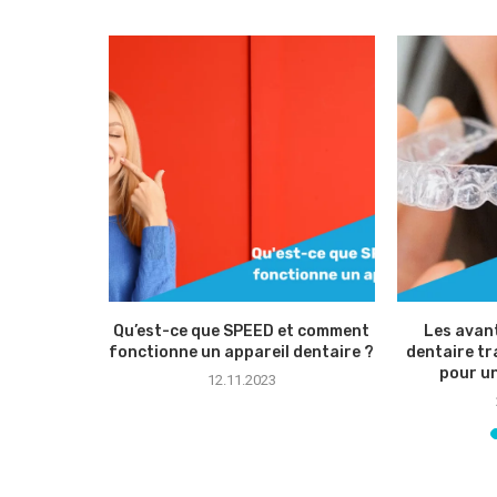
hroughout
Qu’est-ce que SPEED et comment
Les avant
 answer
fonctionne un appareil dentaire ?
dentaire tr
pour u
12.11.2023