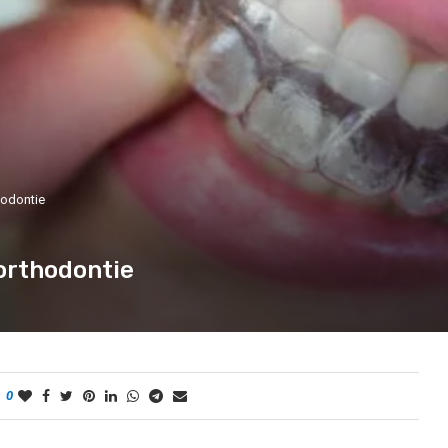
thodontie
’orthodontie
0